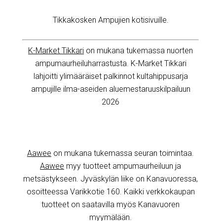
Tikkakosken Ampujien kotisivuille.
K-Market Tikkari
on mukana tukemassa nuorten
ampumaurheiluharrastusta. K-Market Tikkari
lahjoitti ylimääräiset palkinnot kultahippusarja
ampujille ilma-aseiden aluemestaruuskilpailuun
2026
Aawee
on mukana tukemassa seuran toimintaa.
Aawee
myy tuotteet ampumaurheiluun ja
metsästykseen. Jyväskylän liike on Kanavuoressa,
osoitteessa Varikkotie 160. Kaikki verkkokaupan
tuotteet on saatavilla myös Kanavuoren
myymälään.