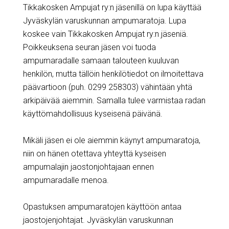
Tikkakosken Ampujat ry:n jäsenillä on lupa käyttää
Jyväskylän varuskunnan ampumaratoja. Lupa
koskee vain Tikkakosken Ampujat ry:n jäseniä.
Poikkeuksena seuran jäsen voi tuoda
ampumaradalle samaan talouteen kuuluvan
henkilön, mutta tällöin henkilötiedot on ilmoitettava
päävartioon (puh. 0299 258303) vähintään yhtä
arkipäivää aiemmin. Samalla tulee varmistaa radan
käyttömahdollisuus kyseisenä päivänä.
Mikäli jäsen ei ole aiemmin käynyt ampumaratoja,
niin on hänen otettava yhteyttä kyseisen
ampumalajin jaostonjohtajaan ennen
ampumaradalle menoa.
Opastuksen ampumaratojen käyttöön antaa
jaostojenjohtajat. Jyväskylän varuskunnan