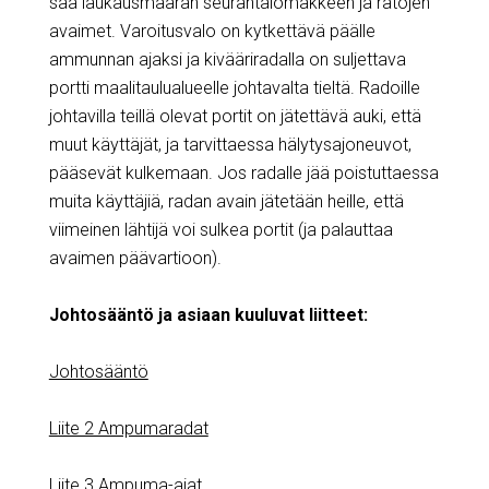
saa laukausmäärän seurantalomakkeen ja ratojen
avaimet. Varoitusvalo on kytkettävä päälle
ammunnan ajaksi ja kivääriradalla on suljettava
portti maalitaulualueelle johtavalta tieltä. Radoille
johtavilla teillä olevat portit on jätettävä auki, että
muut käyttäjät, ja tarvittaessa hälytysajoneuvot,
pääsevät kulkemaan. Jos radalle jää poistuttaessa
muita käyttäjiä, radan avain jätetään heille, että
viimeinen lähtijä voi sulkea portit (ja palauttaa
avaimen päävartioon).
Johtosääntö ja asiaan kuuluvat liitteet:
Johtosääntö
Liite 2 Ampumaradat
Liite 3 Ampuma-ajat